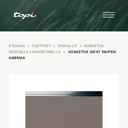
ETUSIVU
>
TUOTTEET
>
OVIMALLIT
>
KOSKETUS
MUSTALLA LISTAVETIMELLÄ
>
KOSKETUS OIF47 TAUPEN
HARMAA