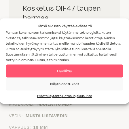
Kosketus OIF47 taupen
harmaa
Tämä sivusto käyttää evästeitä
Parhaan kokemuksen tarjoamiseksi käytämme teknologioita, kuten
evästeitä, tallentaaksemme ja/tai käyttääksemme laitetietoja. Näiden
tekniikoiden hyväksyminen antaa meille mahdollisuuden käsitellä tietoja,
Suorareunainen maalattu MDF-
kuten selauskäyttäytymistä tai yksilöllisiä tunnuksia tällä sivustolla.
ovi mustalla listavetimellä (OIF).
Suostumuksen jättäminen tai peruuttaminen voi vaikuttaa haitallisesti
tiettyihin ominaisuuksiin ja toimintoihin.
Hyväksy
Näytä asetukset
VÄRI:
TAUPEN HARMAA
Evästekäytäntö
Tietosuojalausunto
MATERIAALI:
MAALATTU MDF
VEDIN:
MUSTA LISTAVEDIN
VAHVUUS:
16 MM