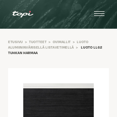
ETUSIVU
>
TUOTTEET
>
OVIMALLIT
>
LUOTO
ALUMIININVÄRISELLÄ LISTAVETIMELLÄ
>
LUOTO LL62
TUHKAN HARMAA