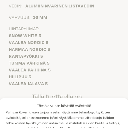
VEDIN:
ALUMIININVÄRINEN LISTAVEDIN
VAHVUUS:
16 MM
HINTARYHMÄT:
SNOW WHITE 5
VAALEA NORDIC 5
HARMAA NORDIC 5
RANTAPYÖKKI 5
TUMMA PÄHKINÄ 5
VAALEA PÄHKINÄ 5
HIILIPUU 5
VAALEA JALAVA 5
Tällä tuotteella on
vähäpäästöisyydestä kertova
Tämä sivusto käyttää evästeitä
Parhaan kokemuksen tarjoamiseksi käytämme teknologioita, kuten
M1-laatuluokitus.
evästeitä, tallentaaksemme ja/tai käyttääksemme laitetietoja. Näiden
tekniikoiden hyväksyminen antaa meille mahdollisuuden käsitellä tietoja,