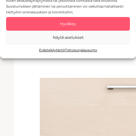
kuten selauskäyttäytymistä tai yksilöllisiä tunnuksia tällä sivustolla.
Suostumuksen jättäminen tai peruuttaminen voi vaikuttaa haitallisesti
tiettyihin ominaisuuksiin ja toimintoihin.
Hyväksy
Lisää tuotteita: Ovimallit
Näytä asetukset
Evästekäytäntö
Tietosuojalausunto