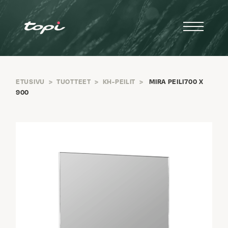
ETUSIVU
>
TUOTTEET
>
KH-PEILIT
>
MIRA PEILI700 X
900