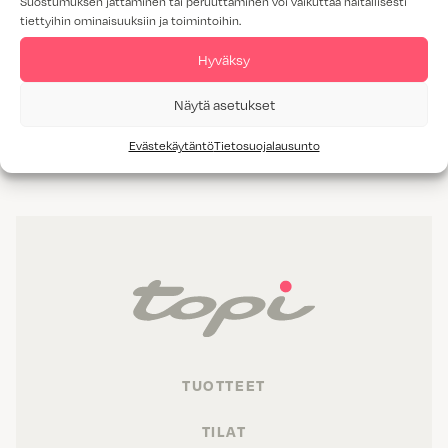
Suostumuksen jättäminen tai peruuttaminen voi vaikuttaa haitallisesti
tiettyihin ominaisuuksiin ja toimintoihin.
Hyväksy
Näytä asetukset
AITTA HIILIPUU
Evästekäytäntö
Tietosuojalausunto
TUOTTEET
TILAT