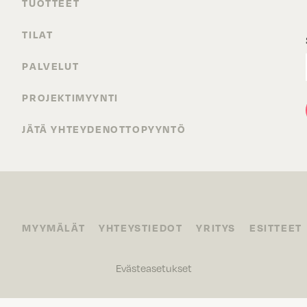
TUOTTEET
TILAT
PALVELUT
PROJEKTIMYYNTI
JÄTÄ YHTEYDENOTTOPYYNTÖ
MYYMÄLÄT
YHTEYSTIEDOT
YRITYS
ESITTEET
Evästeasetukset