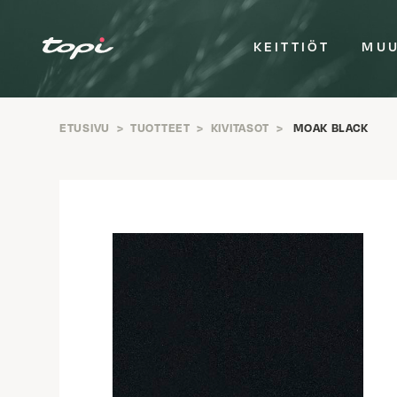
KEITTIÖT
MUU
ETUSIVU
>
TUOTTEET
>
KIVITASOT
>
MOAK BLACK