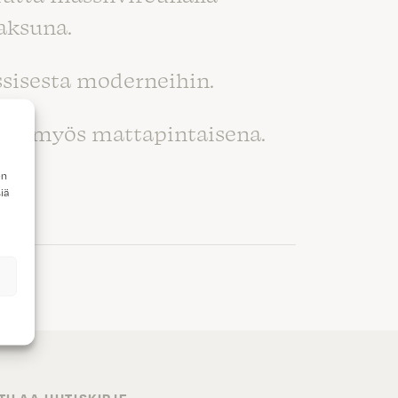
aksuna.
sisesta moderneihin.
vana myös mattapintaisena.
en
iä