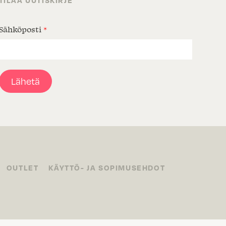
TILAA UUTISKIRJE
Sähköposti
*
Lähetä
OUTLET
KÄYTTÖ- JA SOPIMUSEHDOT