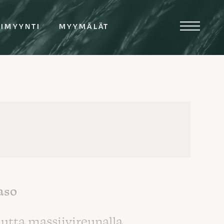
TIMYYNTI
MYYMÄLÄT
aso
tta massiivireunalla