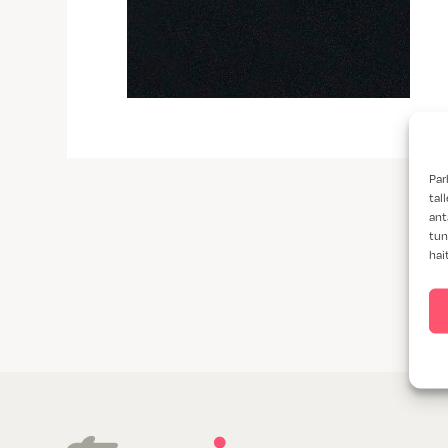
Par
tal
ant
tun
hai