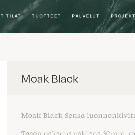
T TILAT
TUOTTEET
PALVELUT
PROJEK
Moak Black
Moak Black Sensa luonnonkivit
Tason paksuus vakiona 30mm, mu