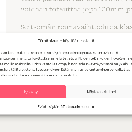
voidaan toteuttaa jopa 100mm p
Seitsemän reunavaihtoehtoa klas
Tämä sivusto käyttää evästeitä
Vakiona kiillotettu pinta, saata
haan kokemuksen tarjoamiseksi käytämme teknologioita, kuten evästeitä,
lentaaksemme ja/tai käyttääksemme laitetietoja. Näiden tekniikoiden hyväksymin
aa meille mahdollisuuden käsitellä tietoja, kuten selauskäyttäytymistä tai yksilöllis
nuksia tällä sivustolla. Suostumuksen jättäminen tai peruuttaminen voi vaikuttaa
tallisesti tiettyihin ominaisuuksiin ja toimintoihin.
Hyväksy
Näytä asetukset
Evästekäytäntö
Tietosuojalausunto