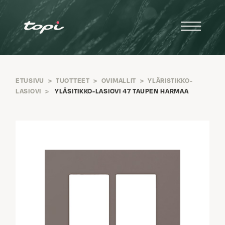
ETUSIVU
>
TUOTTEET
>
OVIMALLIT
>
YLÄRISTIKKO-
LASIOVI
>
YLÄSITIKKO-LASIOVI 47 TAUPEN HARMAA