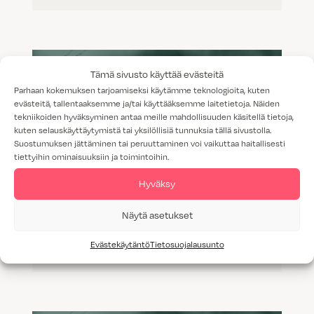
Tämä sivusto käyttää evästeitä
Parhaan kokemuksen tarjoamiseksi käytämme teknologioita, kuten
evästeitä, tallentaaksemme ja/tai käyttääksemme laitetietoja. Näiden
tekniikoiden hyväksyminen antaa meille mahdollisuuden käsitellä tietoja,
kuten selauskäyttäytymistä tai yksilöllisiä tunnuksia tällä sivustolla.
Suostumuksen jättäminen tai peruuttaminen voi vaikuttaa haitallisesti
tiettyihin ominaisuuksiin ja toimintoihin.
Hyväksy
Näytä asetukset
Spiroksen ja Lauran unelmien
Evästekäytäntö
Tietosuojalausunto
keittiössä