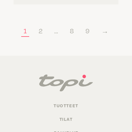
1
2
…
8
9
→
TUOTTEET
TILAT