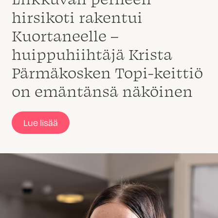
hirsikoti rakentui
Kuortaneelle –
huippuhiihtäjä Krista
Pärmäkosken Topi-keittiö
on emäntänsä näköinen
Lue lisää