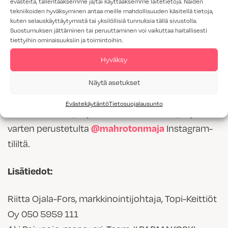
evästeitä, tallentaaksemme ja/tai käyttääksemme laitetietoja. Näiden
ammatista ja on luontevaa puhua kotimaisen
tekniikoiden hyväksyminen antaa meille mahdollisuuden käsitellä tietoja,
kuten selauskäyttäytymistä tai yksilöllisiä tunnuksia tällä sivustolla.
käsityöosaamisen puolesta, koska arvostan sitä
Suostumuksen jättäminen tai peruuttaminen voi vaikuttaa haitallisesti
itse niin paljon. Odotan, että pääsen vierailemaan
tiettyihin ominaisuuksiin ja toimintoihin.
Topi-Keittiöiden tehtaalle seuraamaan, miten
Hyväksy
tällainen kotimainen kalustetuotanto toimii
,
Näytä asetukset
kommentoi Pärmäkoski.
Evästekäytäntö
Tietosuojalausunto
Kodin rakennusprojektia voi seurata taloprojektia
varten perustetulta
Instagram-
@mahrotonmaja
tililtä.
Lisätiedot:
Riitta Ojala-Fors, markkinointijohtaja, Topi-Keittiöt
Oy 050 5959 111