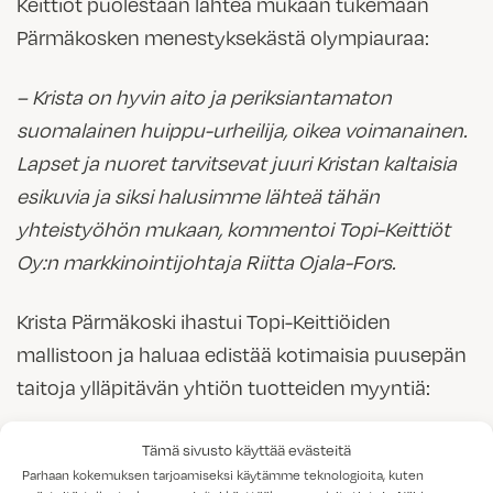
Keittiöt puolestaan lähteä mukaan tukemaan
Pärmäkosken menestyksekästä olympiauraa:
– Krista on hyvin aito ja periksiantamaton
suomalainen huippu-urheilija, oikea voimanainen.
Lapset ja nuoret tarvitsevat juuri Kristan kaltaisia
esikuvia ja siksi halusimme lähteä tähän
yhteistyöhön mukaan, kommentoi Topi-Keittiöt
Oy:n markkinointijohtaja Riitta Ojala-Fors.
Krista Pärmäkoski ihastui Topi-Keittiöiden
mallistoon ja haluaa edistää kotimaisia puusepän
taitoja ylläpitävän yhtiön tuotteiden myyntiä:
-Hienoa saada Topi-Keittiöt mukaan
Tämä sivusto käyttää evästeitä
Parhaan kokemuksen tarjoamiseksi käytämme teknologioita, kuten
kumppaniyhteisöön! Olen haaveillut puusepän