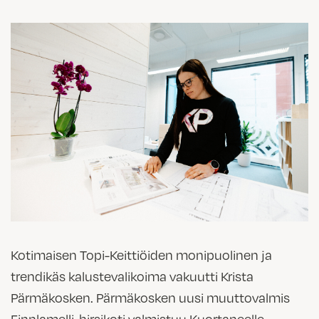
Kotimaisen Topi-Keittiöiden monipuolinen ja
trendikäs kalustevalikoima vakuutti Krista
Pärmäkosken. Pärmäkosken uusi muuttovalmis
Finnlamelli-hirsikoti valmistuu Kuortaneelle