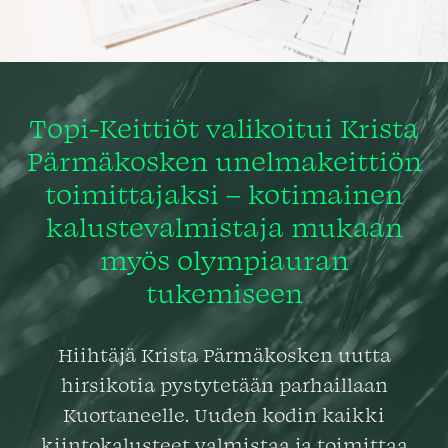
Topi-Keittiöt valikoitui Krista
Pärmäkosken unelmakeittiön
toimittajaksi – kotimainen
kalustevalmistaja mukaan
myös olympiauran
tukemiseen
Hiihtäjä Krista Pärmäkosken uutta
hirsikotia pystytetään parhaillaan
Kuortaneelle. Uuden kodin kaikki
kiintokalusteet valmistaa ja toimittaa