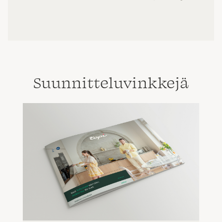
Suunnittelu­vinkkejä