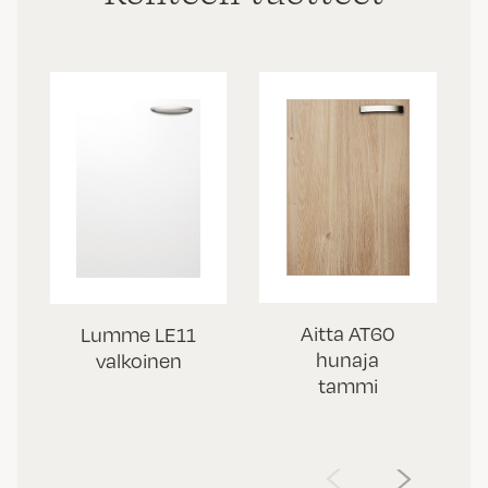
Aitta AT60
Lumme LE11
hunaja
valkoinen
tammi
‹
›