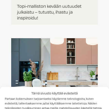
Topi-malliston kevään uutuudet
julkaistu – tutustu, ihastu ja
inspiroidu!
Tämä sivusto käyttää evästeitä
Parhaan kokemuksen tarjoamiseksi käytämme teknologioita, kuten
Trendit 2026 – näyttävää, sävykästä
evästeitä, tallentaaksemme ja/tai käyttääksemme laitetietoja. Näiden
ja yksityiskohtaista
tekniikoiden hyväksyminen antaa meille mahdollisuuden käsitellä tietoja,