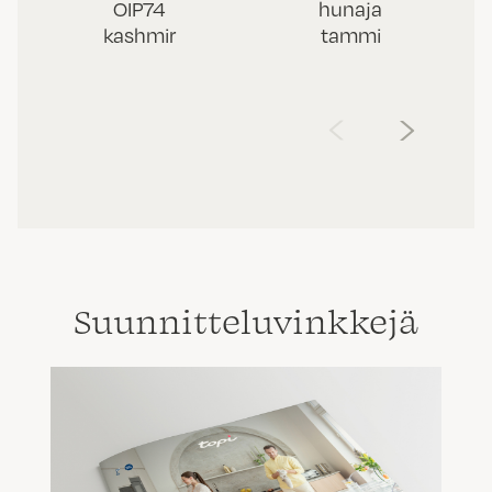
OIP74
hunaja
kashmir
tammi
‹
›
Suunnittelu­vinkkejä