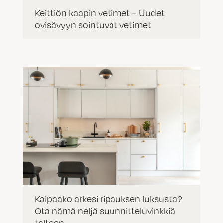
Keittiön kaapin vetimet – Uudet
ovisävyyn sointuvat vetimet
Kaipaako arkesi ripauksen luksusta?
Ota nämä neljä suunnitteluvinkkiä
talteen