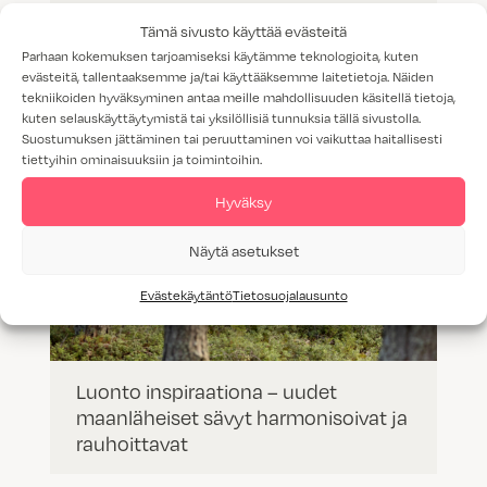
ihastuttavat harmoniset trendivärit
Tämä sivusto käyttää evästeitä
Parhaan kokemuksen tarjoamiseksi käytämme teknologioita, kuten
evästeitä, tallentaaksemme ja/tai käyttääksemme laitetietoja. Näiden
tekniikoiden hyväksyminen antaa meille mahdollisuuden käsitellä tietoja,
kuten selauskäyttäytymistä tai yksilöllisiä tunnuksia tällä sivustolla.
Suostumuksen jättäminen tai peruuttaminen voi vaikuttaa haitallisesti
tiettyihin ominaisuuksiin ja toimintoihin.
Hyväksy
Näytä asetukset
Evästekäytäntö
Tietosuojalausunto
Luonto inspiraationa – uudet
maanläheiset sävyt harmonisoivat ja
rauhoittavat