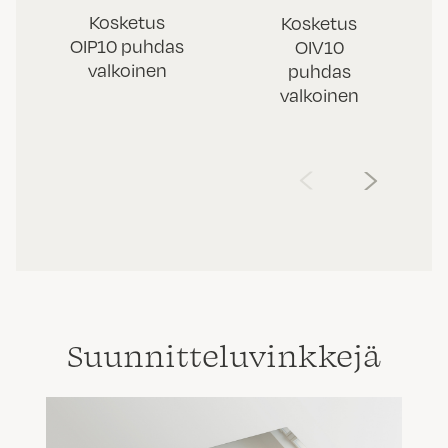
Kosketus
Kosketus
OIP10 puhdas
OIV10
valkoinen
puhdas
valkoinen
‹
›
Suunnittelu­vinkkejä