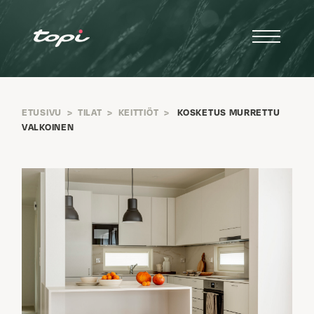
ETUSIVU
>
TILAT
>
KEITTIÖT
>
KOSKETUS MURRETTU
VALKOINEN