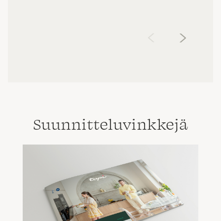
‹
›
Suunnittelu­vinkkejä