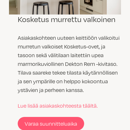
Kosketus murrettu valkoinen
Asiakaskohteen uuteen keittiöön valikoitui
murretun valkoiset Kosketus-ovet, ja
tasoon sekä välitilaan laitettiin upea
marmorikuviollinen Dekton Rem -kivitaso.
Tilava saareke tekee tilasta käytännöllisen
ja sen ympärille on helppo kokoontua
ystävien ja perheen kanssa.
Lue lisää asiakaskohteesta täältä.
Varaa suunnitteluaika