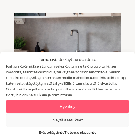
Tämä sivusto käyttää evästeitä
Parhaan kokemuksen tarjoamiseksi käytämme teknologioita, kuten
evästeitä, tallentaaksemme ja/tai käyttääksemme laitetietoja. Näiden
tekniikoiden hyväksyminen antaa meille mahdollisuuden käsitellä tietoja,
kuten selauskäyttäytymistä tai yksilöllisiä tunnuksia tällä sivustolla.
Suostumuksen jättäminen tai peruuttaminen voi vaikuttaa haitallisesti
Savea, satiinia ja cappuccinoa –
tiettyihin ominaisuuksiin ja toimintoihin.
Valkeakosken talonäyttelyssä
Hyväksy
ihastuttavat harmoniset trendivärit
Näytä asetukset
Evästekäytäntö
Tietosuojalausunto