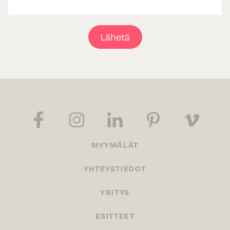
Lähetä
MYYMÄLÄT
YHTEYSTIEDOT
YRITYS
ESITTEET