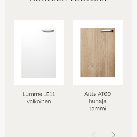
Aitta AT60
Lumme LE11
hunaja
valkoinen
tammi
‹
›