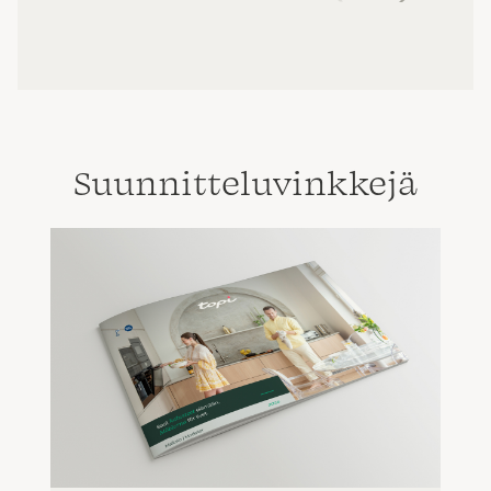
Suunnittelu­vinkkejä