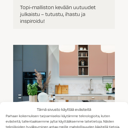
Topi-malliston kevään uutuudet
julkaistu – tutustu, ihastu ja
inspiroidu!
Tämä sivusto käyttää evästeitä
Parhaan kokemuksen tarjoamiseksi käytämme teknologioita, kuten
Trendit 2026 – näyttävää, sävykästä
evästeitä, tallentaaksemme ja/tai käyttääksemme laitetietoja. Näiden
ja yksityiskohtaista
tekniikoiden hyväksyminen antaa meille mahdollisuuden käsitellä tietoja,