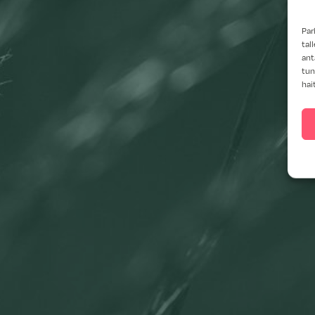
Par
tal
ant
tun
hai