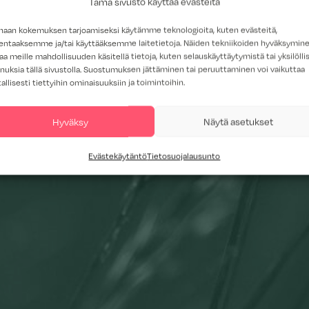
Tämä sivusto käyttää evästeitä
haan kokemuksen tarjoamiseksi käytämme teknologioita, kuten evästeitä,
lentaaksemme ja/tai käyttääksemme laitetietoja. Näiden tekniikoiden hyväksymin
aa meille mahdollisuuden käsitellä tietoja, kuten selauskäyttäytymistä tai yksilöllis
nuksia tällä sivustolla. Suostumuksen jättäminen tai peruuttaminen voi vaikuttaa
tallisesti tiettyihin ominaisuuksiin ja toimintoihin.
Hyväksy
Näytä asetukset
Evästekäytäntö
Tietosuojalausunto