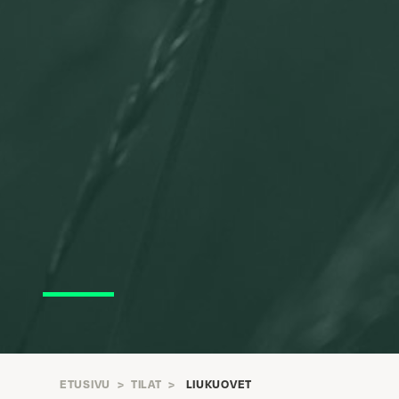
ETUSIVU
>
TILAT
>
LIUKUOVET