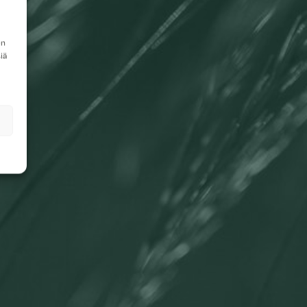
en
iä