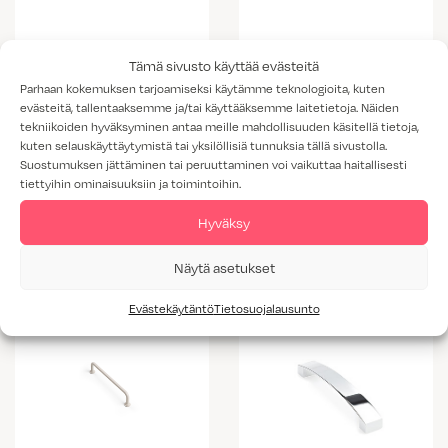
Tämä sivusto käyttää evästeitä
Parhaan kokemuksen tarjoamiseksi käytämme teknologioita, kuten
evästeitä, tallentaaksemme ja/tai käyttääksemme laitetietoja. Näiden
tekniikoiden hyväksyminen antaa meille mahdollisuuden käsitellä tietoja,
kuten selauskäyttäytymistä tai yksilöllisiä tunnuksia tällä sivustolla.
Suostumuksen jättäminen tai peruuttaminen voi vaikuttaa haitallisesti
tiettyihin ominaisuuksiin ja toimintoihin.
Vedin 298
Vedin 297
Hyväksy
Näytä asetukset
Evästekäytäntö
Tietosuojalausunto