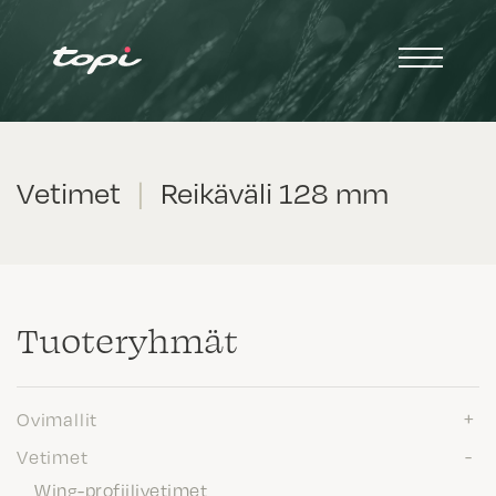
Vetimet
|
Reikäväli 128 mm
Tuote­ryhmät
Ovimallit
Vetimet
Wing-profiilivetimet