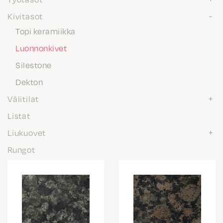
Kivitasot
Topi keramiikka
Luonnonkivet
Silestone
Dekton
Välitilat
Listat
Liukuovet
Rungot