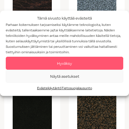
Tämä sivusto käyttää evästeitä
Parhaan kokemuksen tarjoamiseksi käytämme teknologioita, kuten
evästeitä, tallentaaksemme ja/tai käyttääksemme laitetietoja. Näiden
tekniikoiden hyväksyminen antaa meille mahdollisuuden käsitellä tietoja,
kuten selauskäyttäytymistä tai yksilöllisiä tunnuksia tällä sivustolla.
Suostumuksen jättäminen tai peruuttaminen voi vaikuttaa haitallisesti
tiettyihin ominaisuuksiin ja toimintoihin.
Mäntsälän
Ristijärven
Aurora
harmaa
Hyväksy
Näytä asetukset
Evästekäytäntö
Tietosuojalausunto