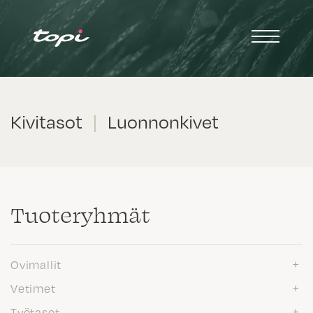
Kivitasot
|
Luonnonkivet
Tuote­ryhmät
Ovimallit
Vetimet
Työtasot