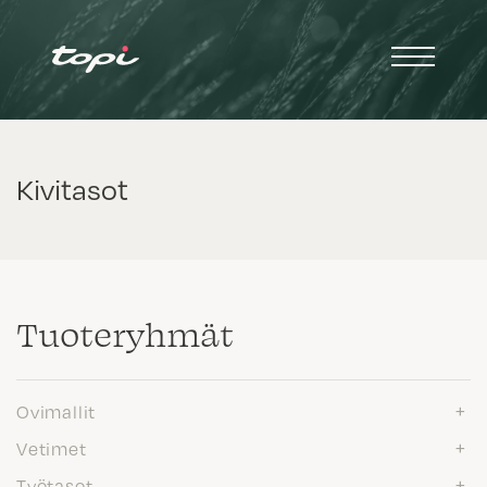
Kivitasot
Tuote­ryhmät
Ovimallit
Vetimet
Työtasot