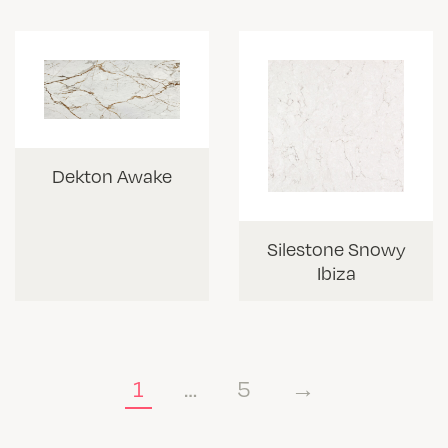
Dekton Awake
Silestone Snowy
Ibiza
1
…
5
→