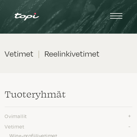
Vetimet
|
Reelinkivetimet
Tuote­ryhmät
Ovimallit
Vetimet
Wing-profiilivetimet