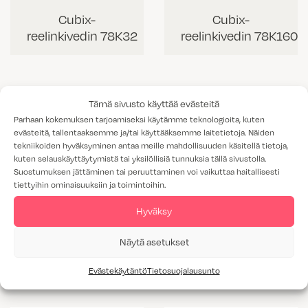
Cubix-
Cubix-
reelinkivedin 78K32
reelinkivedin 78K160
Tämä sivusto käyttää evästeitä
Parhaan kokemuksen tarjoamiseksi käytämme teknologioita, kuten
evästeitä, tallentaaksemme ja/tai käyttääksemme laitetietoja. Näiden
tekniikoiden hyväksyminen antaa meille mahdollisuuden käsitellä tietoja,
kuten selauskäyttäytymistä tai yksilöllisiä tunnuksia tällä sivustolla.
Suostumuksen jättäminen tai peruuttaminen voi vaikuttaa haitallisesti
tiettyihin ominaisuuksiin ja toimintoihin.
Hyväksy
Cubix-
Cubix-
Näytä asetukset
reelinkivedin 78K256
reelinkivedin 78K448
Evästekäytäntö
Tietosuojalausunto