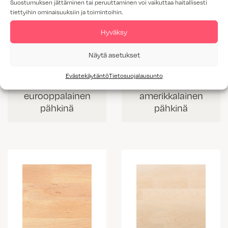
Suostumuksen jättäminen tai peruuttaminen voi vaikuttaa haitallisesti
tiettyihin ominaisuuksiin ja toimintoihin.
Hyväksy
Näytä asetukset
Evästekäytäntö
Tietosuojalausunto
TLEP
TLAP
eurooppalainen
amerikkalainen
pähkinä
pähkinä