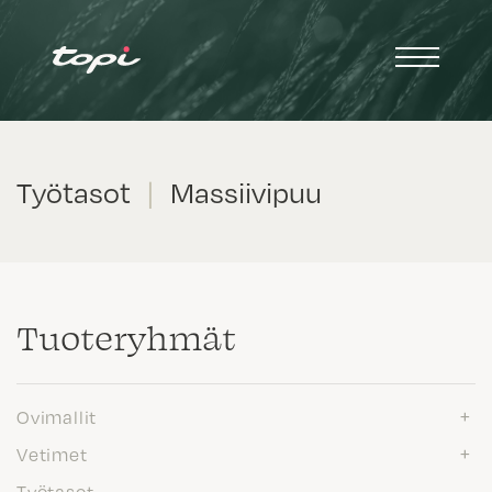
Työtasot
|
Massiivipuu
Tuote­ryhmät
Ovimallit
Vetimet
Työtasot