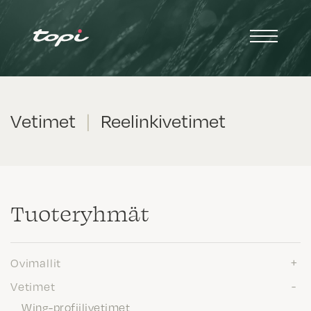
Vetimet
|
Reelinkivetimet
Tuote­ryhmät
Ovimallit
Vetimet
Wing-profiilivetimet