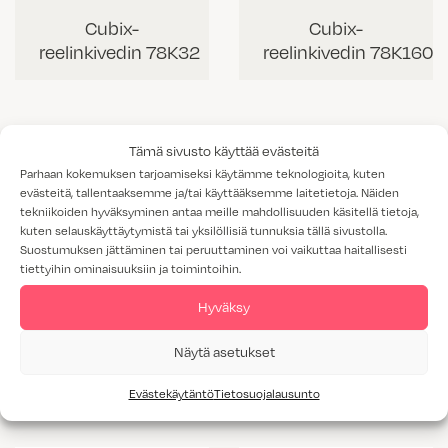
Cubix-
Cubix-
reelinkivedin 78K32
reelinkivedin 78K160
Tämä sivusto käyttää evästeitä
Parhaan kokemuksen tarjoamiseksi käytämme teknologioita, kuten
evästeitä, tallentaaksemme ja/tai käyttääksemme laitetietoja. Näiden
tekniikoiden hyväksyminen antaa meille mahdollisuuden käsitellä tietoja,
kuten selauskäyttäytymistä tai yksilöllisiä tunnuksia tällä sivustolla.
Suostumuksen jättäminen tai peruuttaminen voi vaikuttaa haitallisesti
tiettyihin ominaisuuksiin ja toimintoihin.
Hyväksy
Cubix-
Cubix-
Näytä asetukset
reelinkivedin 78K256
reelinkivedin 78K448
Evästekäytäntö
Tietosuojalausunto