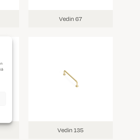
Vedin 67
en
iä
Vedin 135