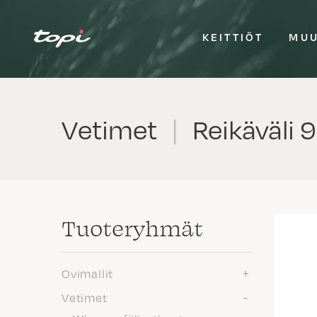
KEITTIÖT
MUU
Vetimet
|
Reikäväli
Tuote­ryhmät
Ovimallit
Vetimet