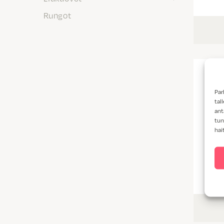
Rungot
Par
tal
ant
tun
hai