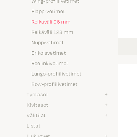
Wing-profiilivetimet
Flapp-vetimet
Reikäväli 96 mm
Reikäväli 128 mm
Nuppivetimet
Erikoisvetimet
Reelinkivetimet
Lungo-profiilivetimet
Bow-profiilivetimet
Työtasot
Kivitasot
Välitilat
Listat
Liukuovet