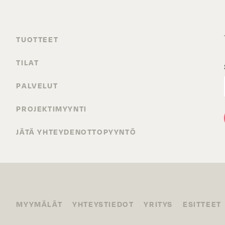
TUOTTEET
TILAT
PALVELUT
PROJEKTIMYYNTI
JÄTÄ YHTEYDENOTTOPYYNTÖ
MYYMÄLÄT
YHTEYSTIEDOT
YRITYS
ESITTEET