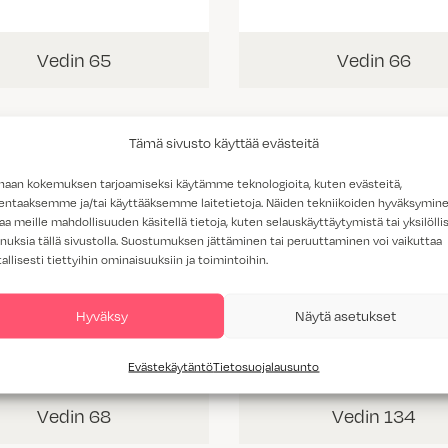
Vedin 65
Vedin 66
Tämä sivusto käyttää evästeitä
haan kokemuksen tarjoamiseksi käytämme teknologioita, kuten evästeitä,
lentaaksemme ja/tai käyttääksemme laitetietoja. Näiden tekniikoiden hyväksymin
aa meille mahdollisuuden käsitellä tietoja, kuten selauskäyttäytymistä tai yksilöllis
nuksia tällä sivustolla. Suostumuksen jättäminen tai peruuttaminen voi vaikuttaa
tallisesti tiettyihin ominaisuuksiin ja toimintoihin.
Hyväksy
Näytä asetukset
Evästekäytäntö
Tietosuojalausunto
Vedin 68
Vedin 134