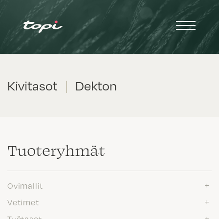
Kivitasot
|
Dekton
Tuote­ryhmät
Ovimallit
Vetimet
Työtasot