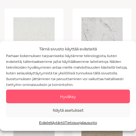
Tämä sivusto käyttää evästeitä
Parhaan kokemuksen tarjoamiseksi käytämme teknologioita, kuten
Silestone Lime
evästeitä, tallentaaksemme ja/tai käyttääksemme laitetietoja. Näiden
tekniikoiden hyväksyminen antaa meille mahdollisuuden käsitellä tietoja,
Delight
kuten selauskäyttäytymistä tai yksilöllisiä tunnuksia tällä sivustolla.
Silestone
Suostumuksen jättäminen tai peruuttaminen voi vaikuttaa haitallisesti
Ethereal Glow
tiettyihin ominaisuuksiin ja toimintoihin.
Hyväksy
Näytä asetukset
Evästekäytäntö
Tietosuojalausunto