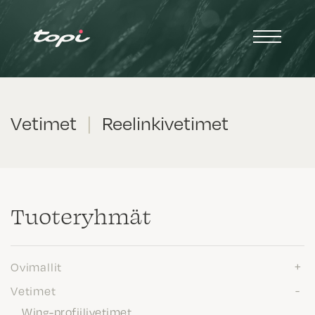
Vetimet
|
Reelinkivetimet
Tuote­ryhmät
Ovimallit
Vetimet
Wing-profiilivetimet