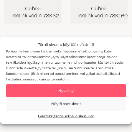
Cubix-
Cubix-
reelinkivedin 78K32
reelinkivedin 78K160
Tämä sivusto käyttää evästeitä
Parhaan kokemuksen tarjoamiseksi käytämme teknologioita, kuten
evästeitä, tallentaaksemme ja/tai käyttääksemme laitetietoja. Näiden
tekniikoiden hyväksyminen antaa meille mahdollisuuden käsitellä tietoja,
kuten selauskäyttäytymistä tai yksilöllisiä tunnuksia tällä sivustolla.
Suostumuksen jättäminen tai peruuttaminen voi vaikuttaa haitallisesti
tiettyihin ominaisuuksiin ja toimintoihin.
Hyväksy
Cubix-
Cubix-
Näytä asetukset
reelinkivedin 78K256
reelinkivedin 78K448
Evästekäytäntö
Tietosuojalausunto