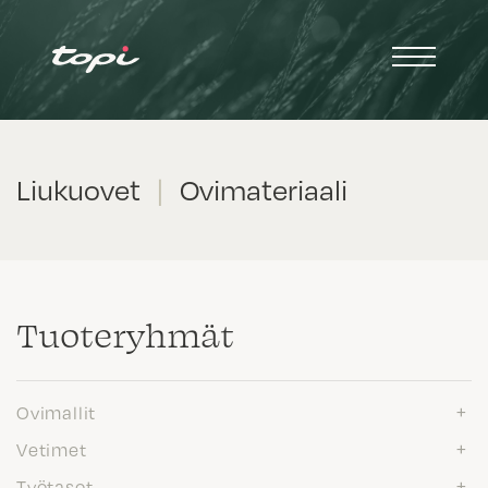
Liukuovet
|
Ovimateriaali
Tuote­ryhmät
Ovimallit
Vetimet
Työtasot