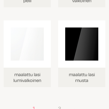
peili
valkoinen
maalattu lasi
maalattu lasi
lumivalkoinen
musta
1
…
3
→