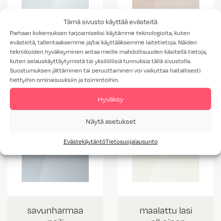
Tämä sivusto käyttää evästeitä
Parhaan kokemuksen tarjoamiseksi käytämme teknologioita, kuten
evästeitä, tallentaaksemme ja/tai käyttääksemme laitetietoja. Näiden
tekniikoiden hyväksyminen antaa meille mahdollisuuden käsitellä tietoja,
pronssi peili
kirkas peili
kuten selauskäyttäytymistä tai yksilöllisiä tunnuksia tällä sivustolla.
Suostumuksen jättäminen tai peruuttaminen voi vaikuttaa haitallisesti
tiettyihin ominaisuuksiin ja toimintoihin.
Hyväksy
Näytä asetukset
Evästekäytäntö
Tietosuojalausunto
savunharmaa
maalattu lasi