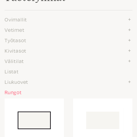
Ovimallit
Vetimet
Työtasot
Kivitasot
Välitilat
Listat
Liukuovet
Rungot