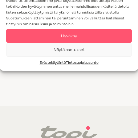
evästeitä, tallentaaksemme ja/tai käyttääksemme laitetietoja. Näiden
tekniikoiden hyväksyminen antaa meille mahdollisuuden käsitellä tietoja,
kuten selauskäyttäytymistä tai yksilöllisiä tunnuksia tällä sivustolla.
Suostumuksen jättäminen tai peruuttaminen voi vaikuttaa haitallisesti
tiettyihin ominaisuuksiin ja toimintoihin.
Hyväksy
Näytä asetukset
AT39 tumma
AT43 matta
pähkinä
tammi
Evästekäytäntö
Tietosuojalausunto