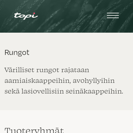
Rungot
Värilliset rungot rajataan
aamiaiskaappeihin, avohyllyihin
sekä lasiovellisiin seinäkaappeihin.
Tuote­ryhmät