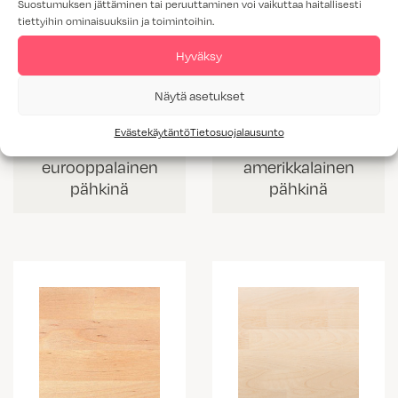
Suostumuksen jättäminen tai peruuttaminen voi vaikuttaa haitallisesti
tiettyihin ominaisuuksiin ja toimintoihin.
Hyväksy
Näytä asetukset
Evästekäytäntö
Tietosuojalausunto
TLEP
TLAP
eurooppalainen
amerikkalainen
pähkinä
pähkinä