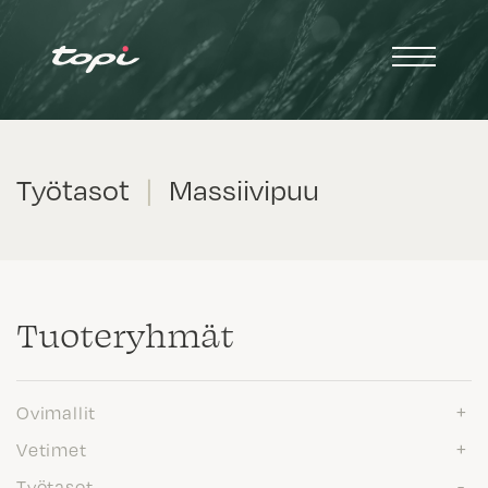
Työtasot
|
Massiivipuu
Tuote­ryhmät
Ovimallit
Vetimet
Työtasot