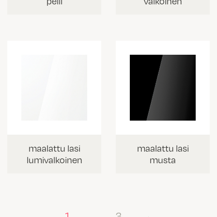
peili
valkoinen
maalattu lasi
maalattu lasi
lumivalkoinen
musta
1
…
3
→