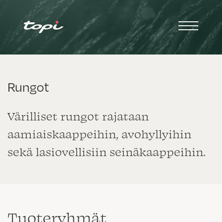
Rungot
Värilliset rungot rajataan
aamiaiskaappeihin, avohyllyihin
sekä lasiovellisiin seinäkaappeihin.
Tuote­ryhmät