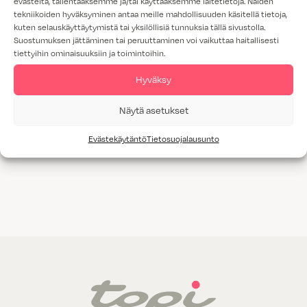
evästeitä, tallentaaksemme ja/tai käyttääksemme laitetietoja. Näiden
tekniikoiden hyväksyminen antaa meille mahdollisuuden käsitellä tietoja,
kuten selauskäyttäytymistä tai yksilöllisiä tunnuksia tällä sivustolla.
Suostumuksen jättäminen tai peruuttaminen voi vaikuttaa haitallisesti
tiettyihin ominaisuuksiin ja toimintoihin.
Hyväksy
Näytä asetukset
AT39 tumma
AT43 matta
pähkinä
tammi
Evästekäytäntö
Tietosuojalausunto