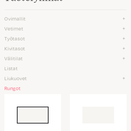
Ovimallit
Vetimet
Työtasot
Kivitasot
Välitilat
Listat
Liukuovet
Rungot