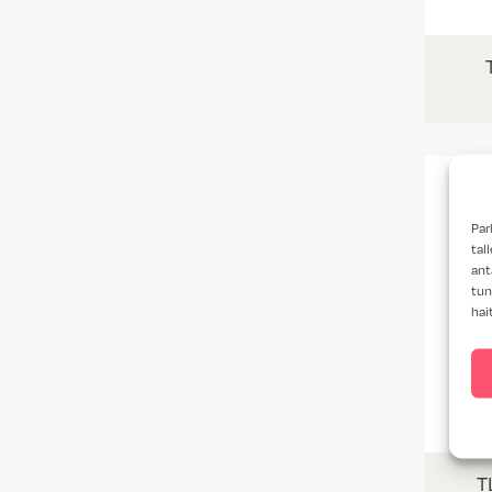
Par
tal
ant
tun
hai
T