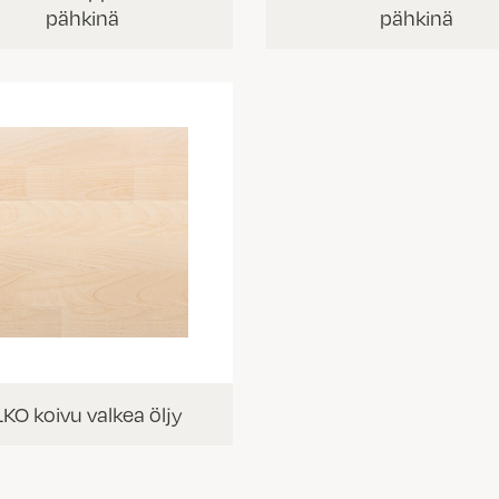
pähkinä
pähkinä
LKO koivu valkea öljy