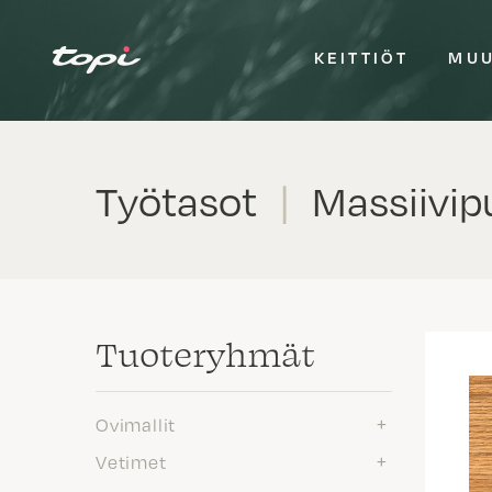
KEITTIÖT
MUU
Työtasot
|
Massiivip
Tuote­ryhmät
Ovimallit
Vetimet