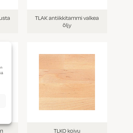
usta
TLAK antiikkitammi valkea
öljy
en
iä
en
TLKO koivu