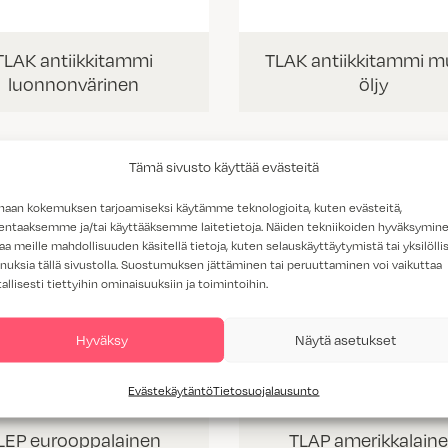
TLAK antiikkitammi
TLAK antiikkitammi m
luonnonvärinen
öljy
Tämä sivusto käyttää evästeitä
haan kokemuksen tarjoamiseksi käytämme teknologioita, kuten evästeitä,
lentaaksemme ja/tai käyttääksemme laitetietoja. Näiden tekniikoiden hyväksymin
aa meille mahdollisuuden käsitellä tietoja, kuten selauskäyttäytymistä tai yksilöllis
nuksia tällä sivustolla. Suostumuksen jättäminen tai peruuttaminen voi vaikuttaa
tallisesti tiettyihin ominaisuuksiin ja toimintoihin.
Hyväksy
Näytä asetukset
Evästekäytäntö
Tietosuojalausunto
LEP eurooppalainen
TLAP amerikkalain