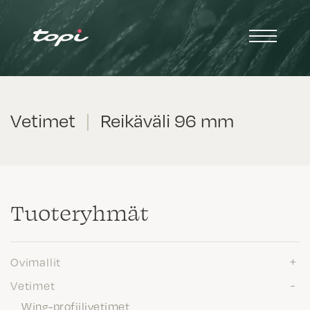
Vetimet
|
Reikäväli 96 mm
Tuote­ryhmät
Ovimallit
Vetimet
Wing-profiilivetimet