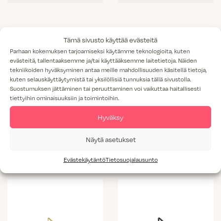
Tämä sivusto käyttää evästeitä
Parhaan kokemuksen tarjoamiseksi käytämme teknologioita, kuten
evästeitä, tallentaaksemme ja/tai käyttääksemme laitetietoja. Näiden
tekniikoiden hyväksyminen antaa meille mahdollisuuden käsitellä tietoja,
kuten selauskäyttäytymistä tai yksilöllisiä tunnuksia tällä sivustolla.
Suostumuksen jättäminen tai peruuttaminen voi vaikuttaa haitallisesti
tiettyihin ominaisuuksiin ja toimintoihin.
Hyväksy
Vedin 68
Vedin 134
Näytä asetukset
Evästekäytäntö
Tietosuojalausunto