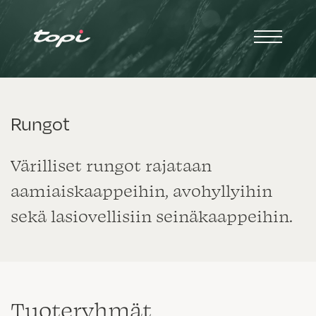
Rungot
Värilliset rungot rajataan
aamiaiskaappeihin, avohyllyihin
sekä lasiovellisiin seinäkaappeihin.
Tuote­ryhmät