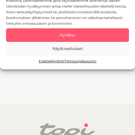
evästeitä, tallentaaksemme ja/tai käyttääksemme laitetietoja. Näiden
tekniikoiden hyväksyminen antaa meille mahdollisuuden käsitellä tietoja,
kuten selauskäyttäytymistä tai yksilöllisiä tunnuksia tällä sivustolla.
Suostumuksen jättäminen tai peruuttaminen voi vaikuttaa haitallisesti
tiettyihin ominaisuuksiin ja toimintoihin.
Hyväksy
Näytä asetukset
AT39 tumma
AT43 matta
pähkinä
tammi
Evästekäytäntö
Tietosuojalausunto