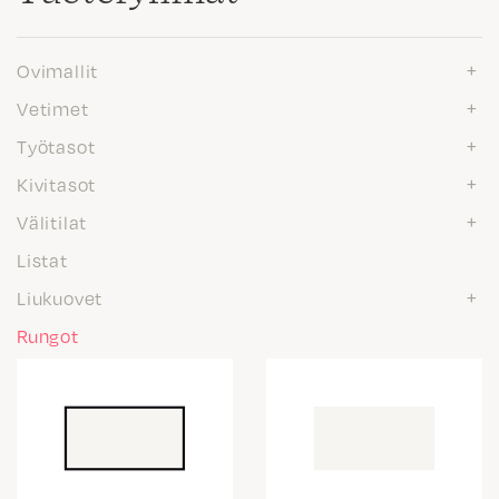
Ovimallit
Vetimet
Työtasot
Kivitasot
Välitilat
Listat
Liukuovet
Rungot