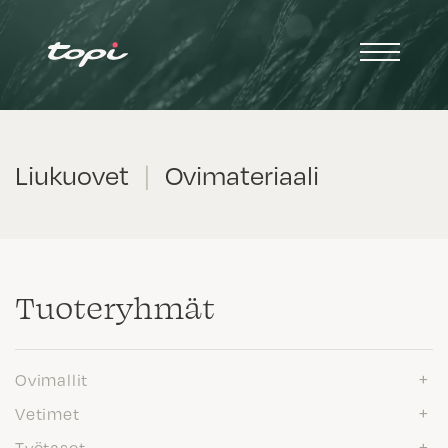
Liukuovet
|
Ovimateriaali
Tuote­ryhmät
Ovimallit
Vetimet
Työtasot