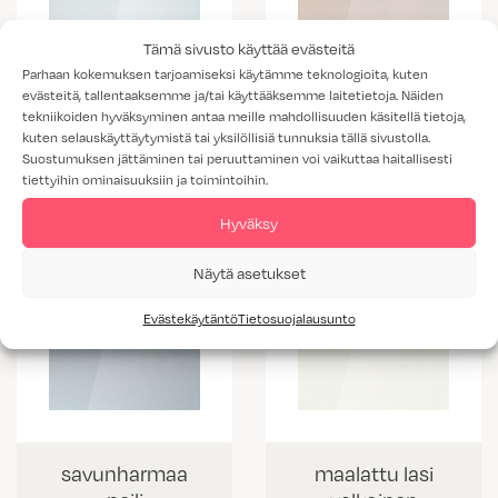
Tämä sivusto käyttää evästeitä
Parhaan kokemuksen tarjoamiseksi käytämme teknologioita, kuten
evästeitä, tallentaaksemme ja/tai käyttääksemme laitetietoja. Näiden
tekniikoiden hyväksyminen antaa meille mahdollisuuden käsitellä tietoja,
pronssi peili
kirkas peili
kuten selauskäyttäytymistä tai yksilöllisiä tunnuksia tällä sivustolla.
Suostumuksen jättäminen tai peruuttaminen voi vaikuttaa haitallisesti
tiettyihin ominaisuuksiin ja toimintoihin.
Hyväksy
Näytä asetukset
Evästekäytäntö
Tietosuojalausunto
savunharmaa
maalattu lasi