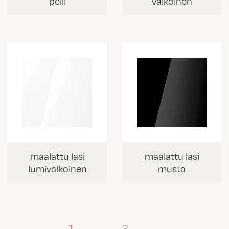
peili
valkoinen
maalattu lasi
maalattu lasi
lumivalkoinen
musta
1
…
3
→