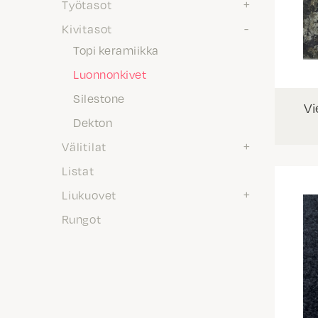
Työtasot
Kivitasot
Topi keramiikka
Luonnonkivet
Silestone
Vi
Dekton
Välitilat
Listat
Liukuovet
Rungot