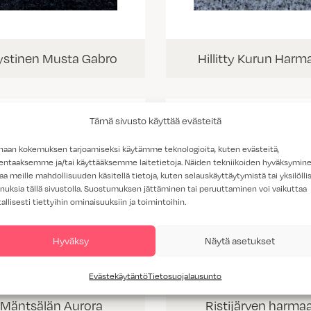
stinen Musta Gabro
Hillitty Kurun Harm
Tämä sivusto käyttää evästeitä
haan kokemuksen tarjoamiseksi käytämme teknologioita, kuten evästeitä,
lentaaksemme ja/tai käyttääksemme laitetietoja. Näiden tekniikoiden hyväksymin
aa meille mahdollisuuden käsitellä tietoja, kuten selauskäyttäytymistä tai yksilöllis
nuksia tällä sivustolla. Suostumuksen jättäminen tai peruuttaminen voi vaikuttaa
tallisesti tiettyihin ominaisuuksiin ja toimintoihin.
Hyväksy
Näytä asetukset
Evästekäytäntö
Tietosuojalausunto
Mäntsälän Aurora
Ristijärven harma