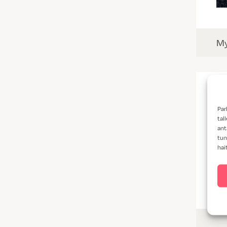
My
Par
tal
ant
tun
hai