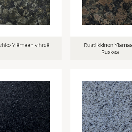
ehko Ylämaan vihreä
Rustiikkinen Yläma
Ruskea