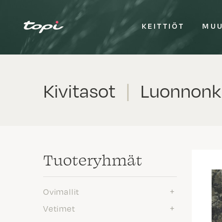
KEITTIÖT
MUU
Kivitasot
|
Luonnonki
Tuote­ryhmät
Ovimallit
Vetimet