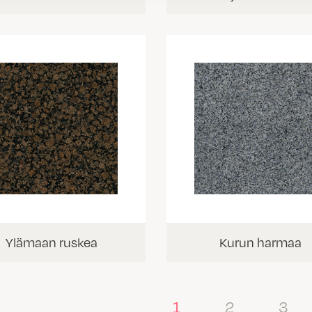
Ylämaan ruskea
Kurun harmaa
1
2
3