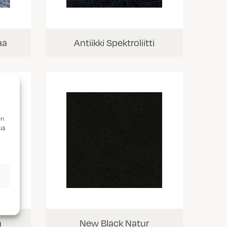
aa
Antiikki Spektroliitti
en
iä
a
New Black Natur