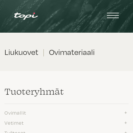
Liukuovet
|
Ovimateriaali
Tuote­ryhmät
Ovimallit
Vetimet
Työtasot