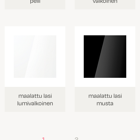
peili
valkoinen
maalattu lasi
maalattu lasi
lumivalkoinen
musta
1
…
3
→