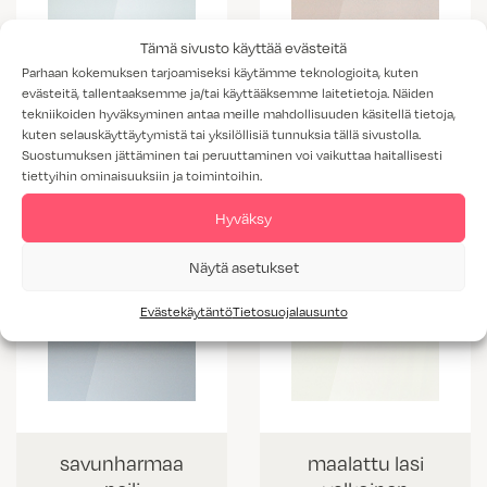
Tämä sivusto käyttää evästeitä
Parhaan kokemuksen tarjoamiseksi käytämme teknologioita, kuten
evästeitä, tallentaaksemme ja/tai käyttääksemme laitetietoja. Näiden
tekniikoiden hyväksyminen antaa meille mahdollisuuden käsitellä tietoja,
pronssi peili
kirkas peili
kuten selauskäyttäytymistä tai yksilöllisiä tunnuksia tällä sivustolla.
Suostumuksen jättäminen tai peruuttaminen voi vaikuttaa haitallisesti
tiettyihin ominaisuuksiin ja toimintoihin.
Hyväksy
Näytä asetukset
Evästekäytäntö
Tietosuojalausunto
savunharmaa
maalattu lasi