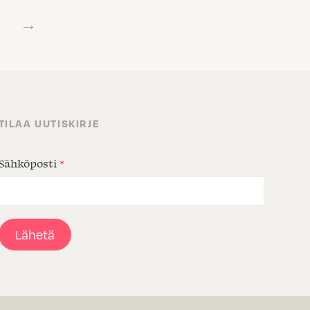
→
TILAA UUTISKIRJE
Sähköposti
*
Lähetä