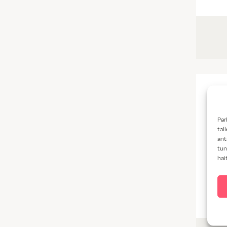
Par
tal
ant
tun
hai