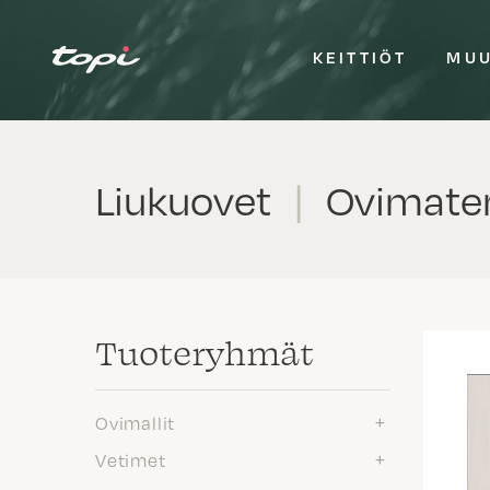
KEITTIÖT
MUU
Liukuovet
|
Ovimateri
Tuote­ryhmät
Ovimallit
Vetimet