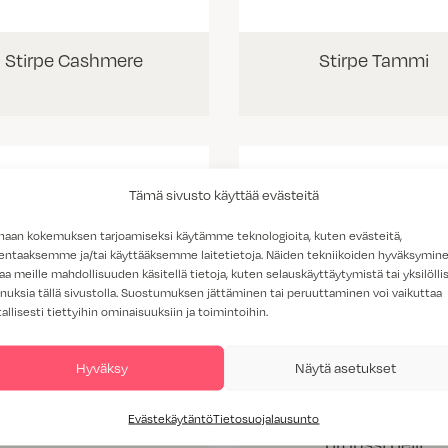
Stirpe Cashmere
Stirpe Tammi
Tämä sivusto käyttää evästeitä
haan kokemuksen tarjoamiseksi käytämme teknologioita, kuten evästeitä,
lentaaksemme ja/tai käyttääksemme laitetietoja. Näiden tekniikoiden hyväksymin
aa meille mahdollisuuden käsitellä tietoja, kuten selauskäyttäytymistä tai yksilöllis
nuksia tällä sivustolla. Suostumuksen jättäminen tai peruuttaminen voi vaikuttaa
tallisesti tiettyihin ominaisuuksiin ja toimintoihin.
Hyväksy
Näytä asetukset
Evästekäytäntö
Tietosuojalausunto
pronssi peili