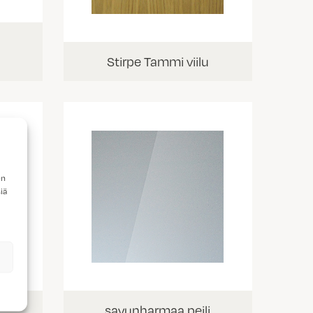
Stirpe Tammi viilu
en
iä
savunharmaa peili