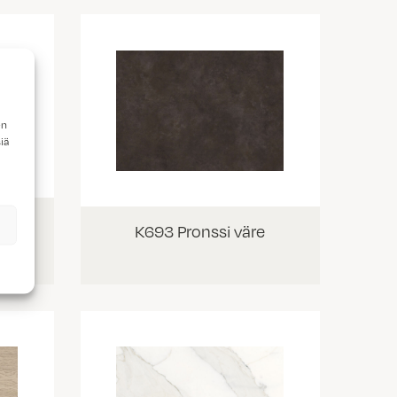
en
iä
K693 Pronssi väre