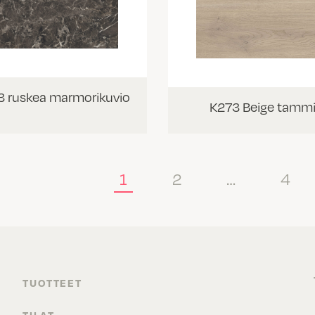
 ruskea marmorikuvio
K273 Beige tamm
1
2
…
4
TUOTTEET
TILAT