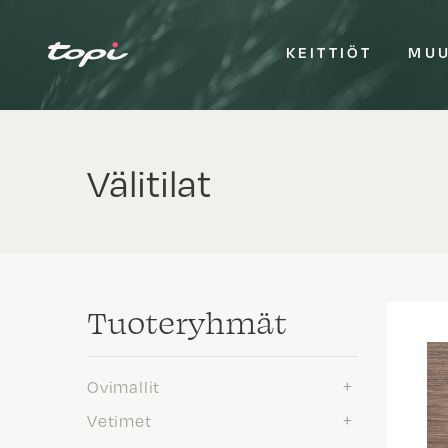
KEITTIÖT
MUU
Välitilat
Tuote­ryhmät
Ovimallit
Vetimet