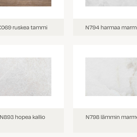
K069 ruskea tammi
N794 harmaa marm
N893 hopea kallio
N798 lämmin marmo