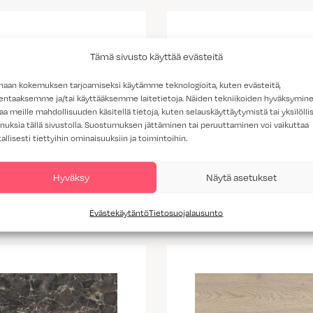
Tämä sivusto käyttää evästeitä
haan kokemuksen tarjoamiseksi käytämme teknologioita, kuten evästeitä,
lentaaksemme ja/tai käyttääksemme laitetietoja. Näiden tekniikoiden hyväksymin
aa meille mahdollisuuden käsitellä tietoja, kuten selauskäyttäytymistä tai yksilöllis
nuksia tällä sivustolla. Suostumuksen jättäminen tai peruuttaminen voi vaikuttaa
tallisesti tiettyihin ominaisuuksiin ja toimintoihin.
K538 vaalea kallio
Hyväksy
Näytä asetukset
K703 Portobello
marmorikuvio
Evästekäytäntö
Tietosuojalausunto