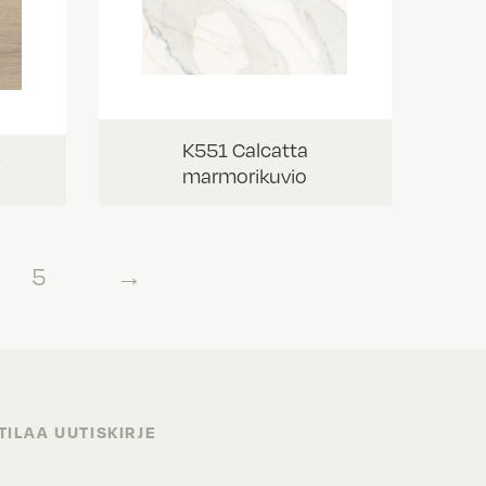
K551 Calcatta
i
marmorikuvio
5
→
TILAA UUTISKIRJE