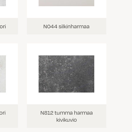
ori
N044 silkinharmaa
ri
N812 tumma harmaa
kivikuvio