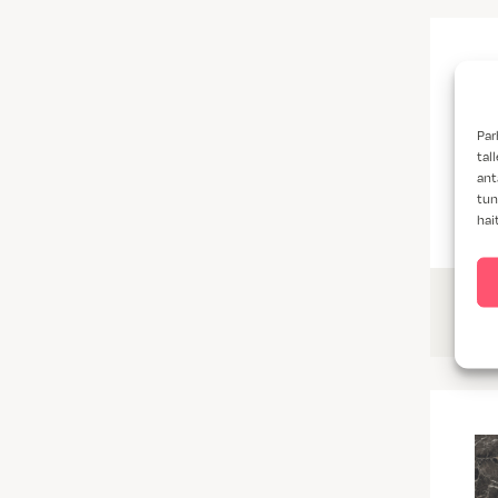
Par
tal
ant
tun
hai