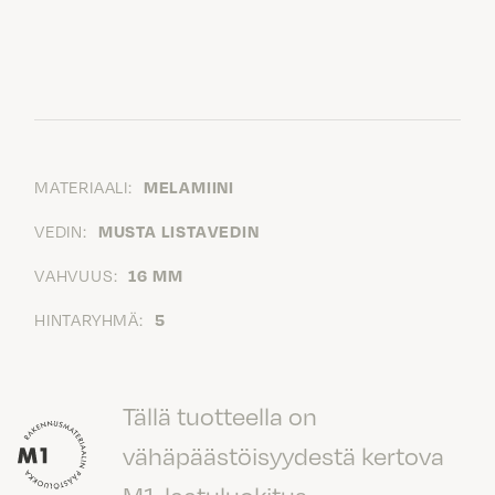
MATERIAALI:
MELAMIINI
VEDIN:
MUSTA LISTAVEDIN
VAHVUUS:
16 MM
HINTARYHMÄ:
5
Tällä tuotteella on
vähäpäästöisyydestä kertova
M1-laatuluokitus.