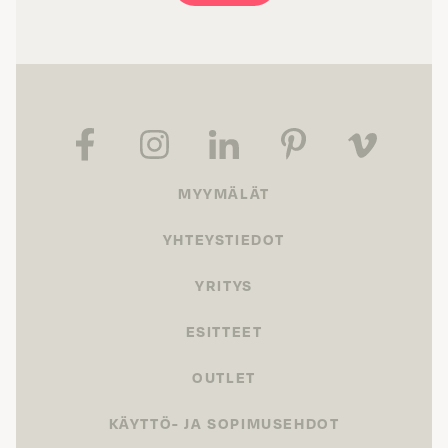
MYYMÄLÄT
YHTEYSTIEDOT
YRITYS
ESITTEET
OUTLET
KÄYTTÖ- JA SOPIMUSEHDOT