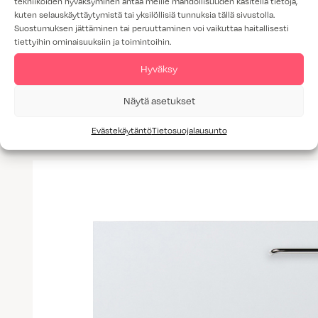
tekniikoiden hyväksyminen antaa meille mahdollisuuden käsitellä tietoja,
kuten selauskäyttäytymistä tai yksilöllisiä tunnuksia tällä sivustolla.
Suostumuksen jättäminen tai peruuttaminen voi vaikuttaa haitallisesti
tiettyihin ominaisuuksiin ja toimintoihin.
Hyväksy
Lisää tuotteita: Ovimallit
Näytä asetukset
Evästekäytäntö
Tietosuojalausunto