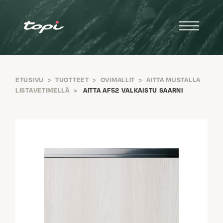
ETUSIVU
>
TUOTTEET
>
OVIMALLIT
>
AITTA MUSTALLA
LISTAVETIMELLÄ
>
AITTA AF52 VALKAISTU SAARNI