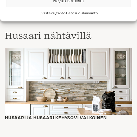
Näytä asetukset
HINTARYHMÄT:
MATTA 6
Evästekäytäntö
Tietosuojalausunto
Husaari nähtävillä
HUSAARI JA HUSAARI KEHYSOVI VALKOINEN