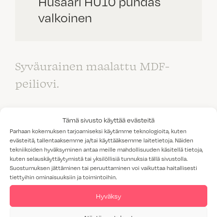
Husaari HU10 puhdas
valkoinen
Syväurainen maalattu MDF-
peiliovi.
Tämä sivusto käyttää evästeitä
Parhaan kokemuksen tarjoamiseksi käytämme teknologioita, kuten
evästeitä, tallentaaksemme ja/tai käyttääksemme laitetietoja. Näiden
VÄRI:
PUHDAS VALKOINEN
tekniikoiden hyväksyminen antaa meille mahdollisuuden käsitellä tietoja,
kuten selauskäyttäytymistä tai yksilöllisiä tunnuksia tällä sivustolla.
MATERIAALI:
MAALATTU MDF
Suostumuksen jättäminen tai peruuttaminen voi vaikuttaa haitallisesti
tiettyihin ominaisuuksiin ja toimintoihin.
VEDIN:
VEDIN 8
Hyväksy
VAHVUUS:
19 MM