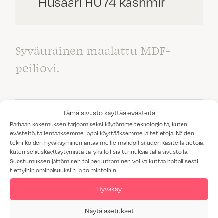
Husaari HU74 kashmir
Syväurainen maalattu MDF-
peiliovi.
Tämä sivusto käyttää evästeitä
Parhaan kokemuksen tarjoamiseksi käytämme teknologioita, kuten
VÄRI:
KASHMIR
evästeitä, tallentaaksemme ja/tai käyttääksemme laitetietoja. Näiden
tekniikoiden hyväksyminen antaa meille mahdollisuuden käsitellä tietoja,
MATERIAALI:
MAALATTU MDF
kuten selauskäyttäytymistä tai yksilöllisiä tunnuksia tällä sivustolla.
Suostumuksen jättäminen tai peruuttaminen voi vaikuttaa haitallisesti
VEDIN:
VEDIN 8
tiettyihin ominaisuuksiin ja toimintoihin.
VAHVUUS:
19 MM
Hyväksy
HINTARYHMÄT:
Näytä asetukset