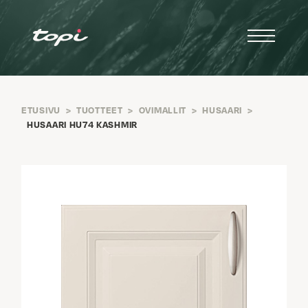
ETUSIVU
>
TUOTTEET
>
OVIMALLIT
>
HUSAARI
>
HUSAARI HU74 KASHMIR