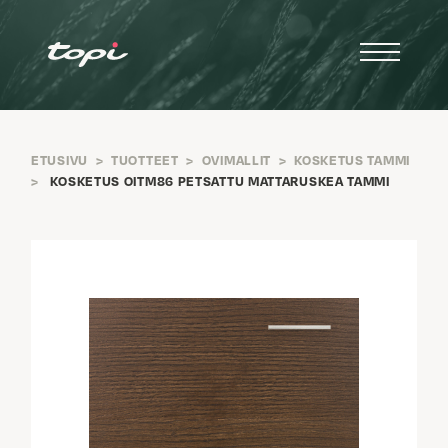
ETUSIVU
>
TUOTTEET
>
OVIMALLIT
>
KOSKETUS TAMMI
>
KOSKETUS OITM86 PETSATTU MATTARUSKEA TAMMI