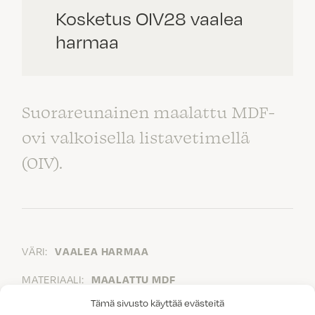
Kosketus OIV28 vaalea
harmaa
Suorareunainen maalattu MDF-
ovi valkoisella listavetimellä
(OIV).
VÄRI:
VAALEA HARMAA
MATERIAALI:
MAALATTU MDF
Tämä sivusto käyttää evästeitä
VEDIN:
VALKOINEN LISTAVEDIN