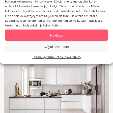
Parhaan kokemuksen tarjoamiseksi käytämme teknologioita, kuten
evästeitä, tallentaaksemme ja/tai käyttääksemme laitetietoja. Näiden
VAHVUUS:
16 MM
tekniikoiden hyväksyminen antaa meille mahdollisuuden käsitellä tietoja,
kuten selauskäyttäytymistä tai yksilöllisiä tunnuksia tällä sivustolla.
HINTARYHMÄT:
Suostumuksen jättäminen tai peruuttaminen voi vaikuttaa haitallisesti
MATTA 6
tiettyihin ominaisuuksiin ja toimintoihin.
KIILTÄVÄ 7
Hyväksy
Kosketus valkoisella
Näytä asetukset
listavetimellä nähtävillä
Evästekäytäntö
Tietosuojalausunto