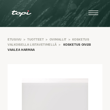
ETUSIVU
>
TUOTTEET
>
OVIMALLIT
>
KOSKETUS
VALKOISELLA LISTAVETIMELLÄ
>
KOSKETUS OIV28
VAALEA HARMAA