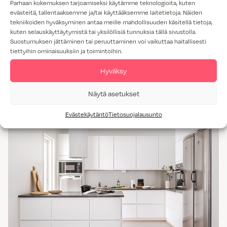
Parhaan kokemuksen tarjoamiseksi käytämme teknologioita, kuten
evästeitä, tallentaaksemme ja/tai käyttääksemme laitetietoja. Näiden
VAHVUUS:
16 MM
tekniikoiden hyväksyminen antaa meille mahdollisuuden käsitellä tietoja,
kuten selauskäyttäytymistä tai yksilöllisiä tunnuksia tällä sivustolla.
HINTARYHMÄT:
Suostumuksen jättäminen tai peruuttaminen voi vaikuttaa haitallisesti
MATTA 7
tiettyihin ominaisuuksiin ja toimintoihin.
KIILTÄVÄ 7
Hyväksy
Kosketus valkoisella
Näytä asetukset
listavetimellä nähtävillä
Evästekäytäntö
Tietosuojalausunto