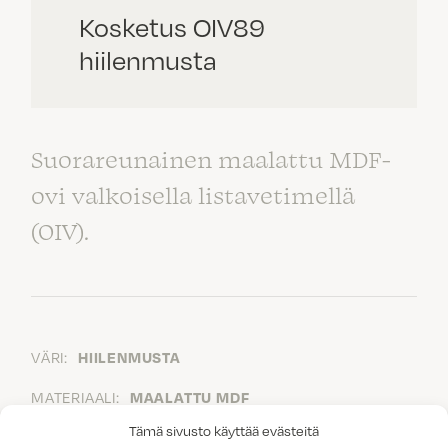
Kosketus OIV89
hiilenmusta
Suorareunainen maalattu MDF-
ovi valkoisella listavetimellä
(OIV).
VÄRI:
HIILENMUSTA
MATERIAALI:
MAALATTU MDF
Tämä sivusto käyttää evästeitä
VEDIN:
VALKOINEN LISTAVEDIN