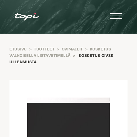
ETUSIVU
>
TUOTTEET
>
OVIMALLIT
>
KOSKETUS
VALKOISELLA LISTAVETIMELLÄ
>
KOSKETUS OIV89
HIILENMUSTA