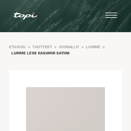
ETUSIVU
>
TUOTTEET
>
OVIMALLIT
>
LUMME
>
LUMME LE98 KASHMIR SATIINI