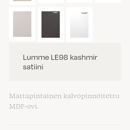
Lumme LE98 kashmir
satiini
Mattapintainen kalvopinnoitettu
MDF-ovi.