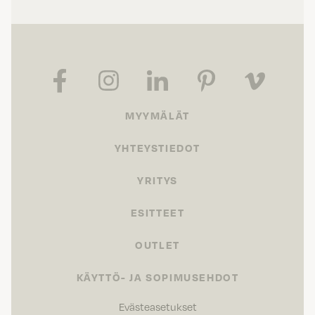
MYYMÄLÄT
YHTEYSTIEDOT
YRITYS
ESITTEET
OUTLET
KÄYTTÖ- JA SOPIMUSEHDOT
Evästeasetukset