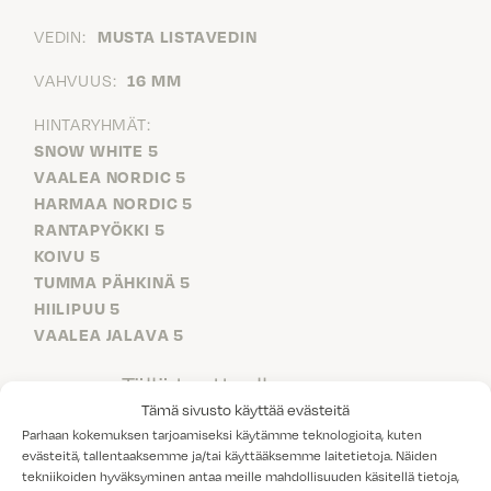
VEDIN:
MUSTA LISTAVEDIN
VAHVUUS:
16 MM
HINTARYHMÄT:
SNOW WHITE 5
VAALEA NORDIC 5
HARMAA NORDIC 5
RANTAPYÖKKI 5
KOIVU 5
TUMMA PÄHKINÄ 5
HIILIPUU 5
VAALEA JALAVA 5
Tällä tuotteella on
Tämä sivusto käyttää evästeitä
vähäpäästöisyydestä kertova
Parhaan kokemuksen tarjoamiseksi käytämme teknologioita, kuten
evästeitä, tallentaaksemme ja/tai käyttääksemme laitetietoja. Näiden
M1-laatuluokitus.
tekniikoiden hyväksyminen antaa meille mahdollisuuden käsitellä tietoja,