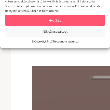
kuten selauskäyttäytymistä tai yksilöllisiä tunnuksia tällä sivustolla.
Suostumuksen jättäminen tai peruuttaminen voi vaikuttaa haitallisesti
tiettyihin ominaisuuksiin ja toimintoihin.
Hyväksy
Lisää tuotteita: Ovimallit
Näytä asetukset
Evästekäytäntö
Tietosuojalausunto