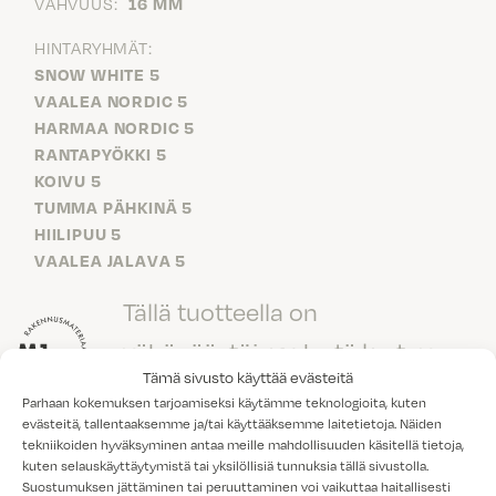
VAHVUUS:
16 MM
HINTARYHMÄT:
SNOW WHITE 5
VAALEA NORDIC 5
HARMAA NORDIC 5
RANTAPYÖKKI 5
KOIVU 5
TUMMA PÄHKINÄ 5
HIILIPUU 5
VAALEA JALAVA 5
Tällä tuotteella on
vähäpäästöisyydestä kertova
Tämä sivusto käyttää evästeitä
M1-laatuluokitus.
Parhaan kokemuksen tarjoamiseksi käytämme teknologioita, kuten
evästeitä, tallentaaksemme ja/tai käyttääksemme laitetietoja. Näiden
tekniikoiden hyväksyminen antaa meille mahdollisuuden käsitellä tietoja,
kuten selauskäyttäytymistä tai yksilöllisiä tunnuksia tällä sivustolla.
Suostumuksen jättäminen tai peruuttaminen voi vaikuttaa haitallisesti