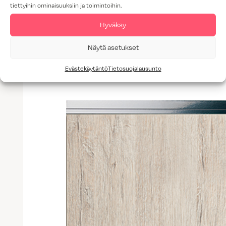
tiettyihin ominaisuuksiin ja toimintoihin.
Lisää tuotteita: Ovimallit
Hyväksy
Näytä asetukset
Evästekäytäntö
Tietosuojalausunto