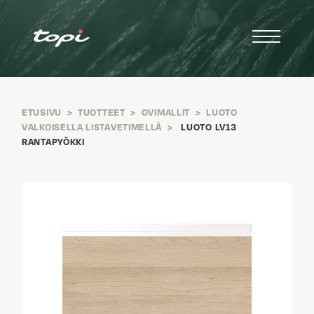
ETUSIVU
>
TUOTTEET
>
OVIMALLIT
>
LUOTO
VALKOISELLA LISTAVETIMELLÄ
>
LUOTO LV13
RANTAPYÖKKI