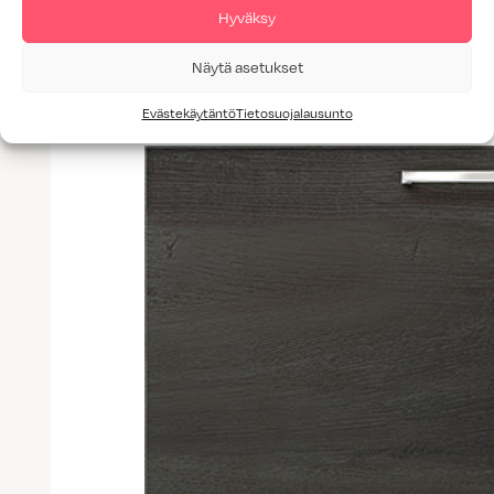
Hyväksy
Näytä asetukset
Evästekäytäntö
Tietosuojalausunto