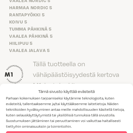
VAALEA NORDIC 5
HARMAA NORDIC 5
RANTAPYÖKKI 5
KOIVU 5
TUMMA PÄHKINÄ 5
VAALEA PÄHKINÄ 5
HIILIPUU 5
VAALEA JALAVA 5
Tällä tuotteella on
vähäpäästöisyydestä kertova
M1-laatuluokitus.
Tämä sivusto käyttää evästeitä
Parhaan kokemuksen tarjoamiseksi käytämme teknologioita, kuten
evästeitä, tallentaaksemme ja/tai käyttääksemme laitetietoja. Näiden
tekniikoiden hyväksyminen antaa meille mahdollisuuden käsitellä tietoja,
kuten selauskäyttäytymistä tai yksilöllisiä tunnuksia tällä sivustolla.
Suostumuksen jättäminen tai peruuttaminen voi vaikuttaa haitallisesti
Lisää tuotteita: Ovimallit
tiettyihin ominaisuuksiin ja toimintoihin.