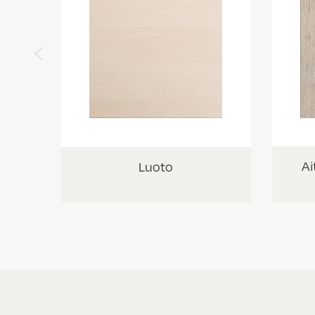
‹
Ai
Luoto