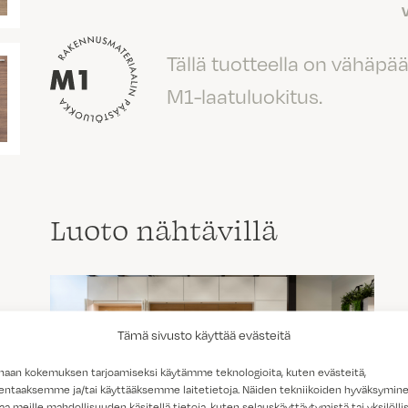
Tällä tuotteella on vähäpä
M1-laatuluokitus.
Luoto nähtävillä
Tämä sivusto käyttää evästeitä
haan kokemuksen tarjoamiseksi käytämme teknologioita, kuten evästeitä,
lentaaksemme ja/tai käyttääksemme laitetietoja. Näiden tekniikoiden hyväksymin
aa meille mahdollisuuden käsitellä tietoja, kuten selauskäyttäytymistä tai yksilöllis