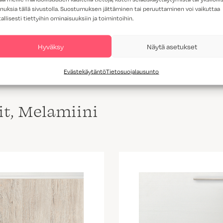
nuksia tällä sivustolla. Suostumuksen jättäminen tai peruuttaminen voi vaikuttaa
tallisesti tiettyihin ominaisuuksiin ja toimintoihin.
HOHTO VALKOINEN JA LUOTO TAMMIKUVIO
Hyväksy
Näytä asetukset
Evästekäytäntö
Tietosuojalausunto
lit, Melamiini