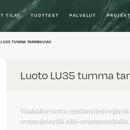
T TILAT
TUOTTEET
PALVELUT
PROJEK
 LU35 TUMMA TAMMIKUVIO
Luoto LU35 tumma ta
Vaakakuvioitu melamiiniovi/mik
ovenvärisellä ABS-reunanauhalla.