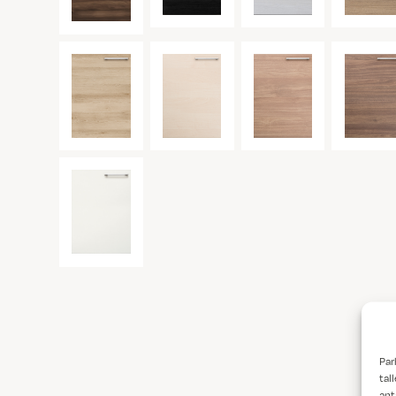
Par
tal
ant