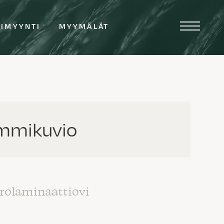
TIMYYNTI
MYYMÄLÄT
mmikuvio
rolaminaattiovi