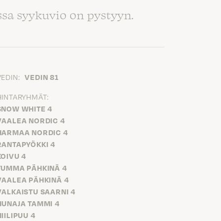
sa syykuvio on pystyyn.
VEDIN:
VEDIN 81
HINTARYHMÄT:
SNOW WHITE 4
VAALEA NORDIC 4
HARMAA NORDIC 4
RANTAPYÖKKI 4
KOIVU 4
TUMMA PÄHKINÄ 4
VAALEA PÄHKINÄ 4
VALKAISTU SAARNI 4
HUNAJA TAMMI 4
HIILIPUU 4