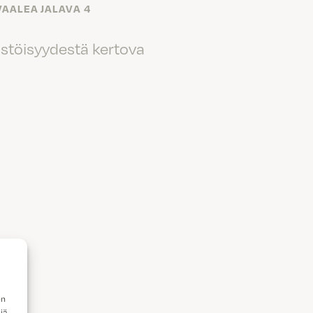
VAALEA JALAVA 4
ästöisyydestä kertova
en
iä