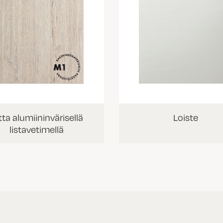
tta alumiininvärisellä
Loiste
listavetimellä