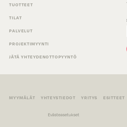
TUOTTEET
TILAT
PALVELUT
PROJEKTIMYYNTI
JÄTÄ YHTEYDENOTTOPYYNTÖ
MYYMÄLÄT
YHTEYSTIEDOT
YRITYS
ESITTEET
Evästeasetukset