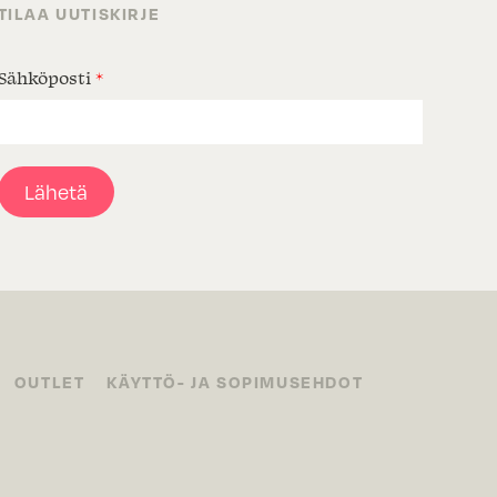
TILAA UUTISKIRJE
Sähköposti
*
Lähetä
OUTLET
KÄYTTÖ- JA SOPIMUSEHDOT