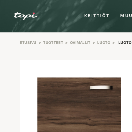
KEITTIÖT
MUU
ETUSIVU
>
TUOTTEET
>
OVIMALLIT
>
LUOTO
>
LUOTO