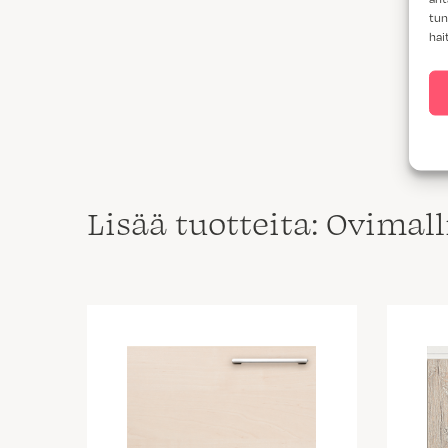
tun
hai
Lisää tuotteita: Ovimal