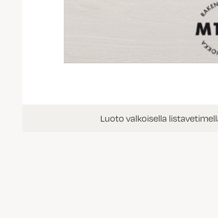
Luoto valkoisella listavetimel