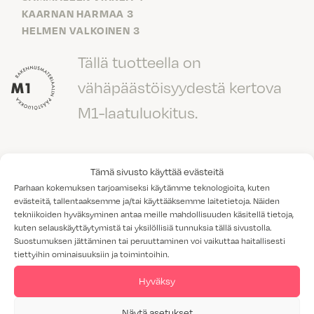
KAARNAN HARMAA 3
HELMEN VALKOINEN 3
Tällä tuotteella on
vähäpäästöisyydestä kertova
M1-laatuluokitus.
Tämä sivusto käyttää evästeitä
Parhaan kokemuksen tarjoamiseksi käytämme teknologioita, kuten
Lisää tuotteita: Ovimallit
evästeitä, tallentaaksemme ja/tai käyttääksemme laitetietoja. Näiden
tekniikoiden hyväksyminen antaa meille mahdollisuuden käsitellä tietoja,
kuten selauskäyttäytymistä tai yksilöllisiä tunnuksia tällä sivustolla.
Suostumuksen jättäminen tai peruuttaminen voi vaikuttaa haitallisesti
tiettyihin ominaisuuksiin ja toimintoihin.
Hyväksy
Näytä asetukset