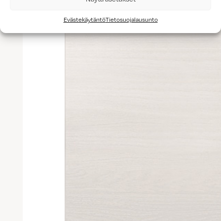
Evästekäytäntö
Tietosuojalausunto