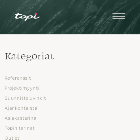
Kategoriat
Referenssit
Projektimyynti
Suunnitteluvinkit
Ajankohtaista
Asiakastarina
Topin tarinat
Outlet