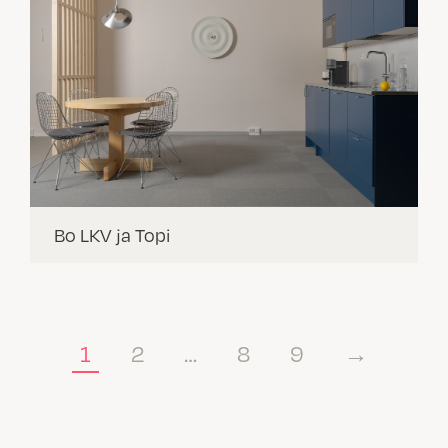
Bo LKV ja Topi
1
2
…
8
9
→