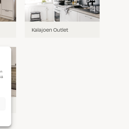
Kalajoen Outlet
en
iä