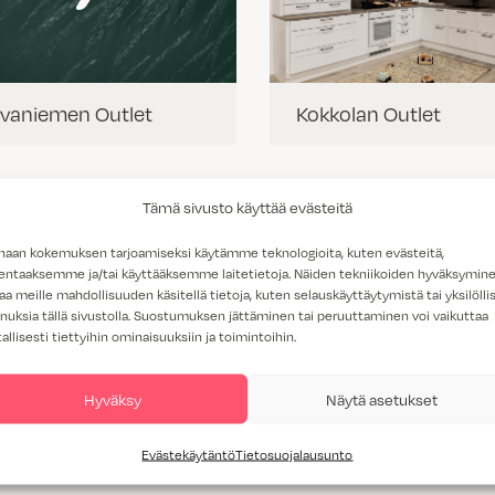
vaniemen Outlet
Kokkolan Outlet
Tämä sivusto käyttää evästeitä
haan kokemuksen tarjoamiseksi käytämme teknologioita, kuten evästeitä,
lentaaksemme ja/tai käyttääksemme laitetietoja. Näiden tekniikoiden hyväksymin
aa meille mahdollisuuden käsitellä tietoja, kuten selauskäyttäytymistä tai yksilöllis
nuksia tällä sivustolla. Suostumuksen jättäminen tai peruuttaminen voi vaikuttaa
tallisesti tiettyihin ominaisuuksiin ja toimintoihin.
Hyväksy
Näytä asetukset
lun Outlet
Vantaan Outlet
Evästekäytäntö
Tietosuojalausunto