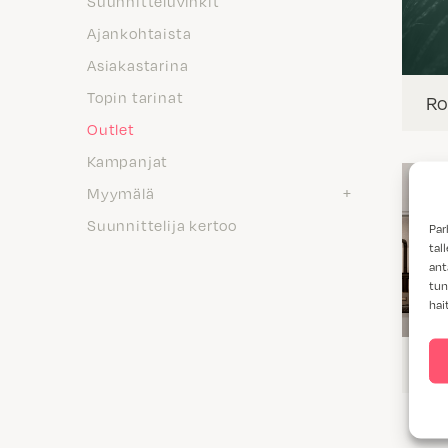
Suunnitteluvinkit
Ajankohtaista
Asiakastarina
Topin tarinat
Ro
Outlet
Kampanjat
Myymälä
Suunnittelija kertoo
Par
tal
ant
tun
hai
Ou